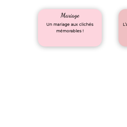
Mariage
Un mariage aux clichés
L
mémorables !