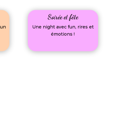
Soirée et fête
 un
Une night avec fun, rires et
émotions !