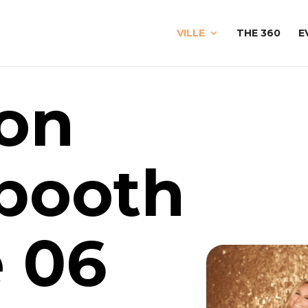
VILLE
THE 360
E
ion
booth
 06