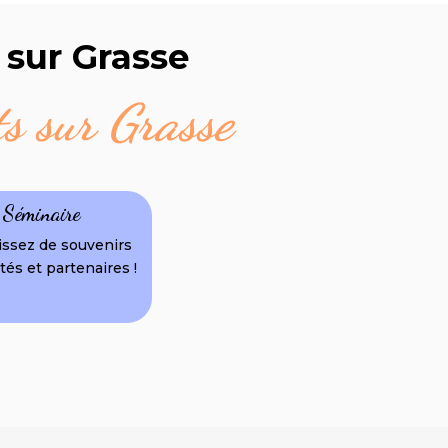
sur Grasse
s sur Grasse
Séminaire
ssez de souvenirs
tés et partenaires !