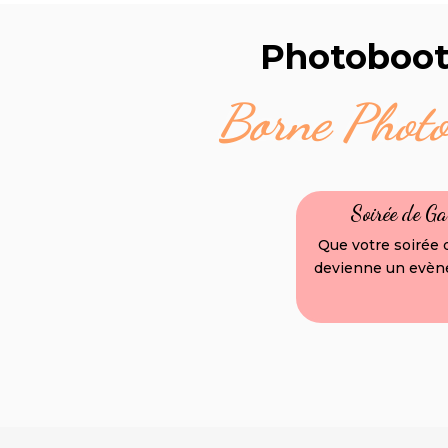
Photoboot
Borne Photo
Soirée de G
Que votre soirée 
devienne un evèn