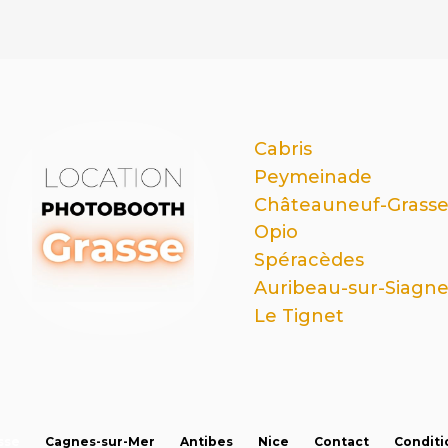
Cabris
Peymeinade
Châteauneuf-Grass
Opio
Spéracèdes
Auribeau-sur-Siagn
Le Tignet
sse
Cagnes-sur-Mer
Antibes
Nice
Contact
Conditi