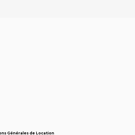
e
e
ons Générales de Location