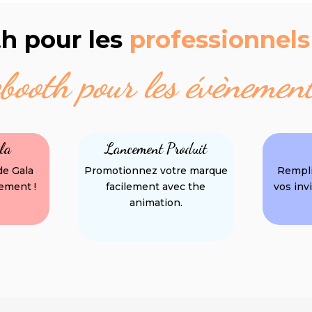
h pour les
professionnels
booth pour les évènement
ala
Lancement Produit
de Gala
Promotionnez votre marque
Rempli
ement !
facilement avec the
vos invi
animation.